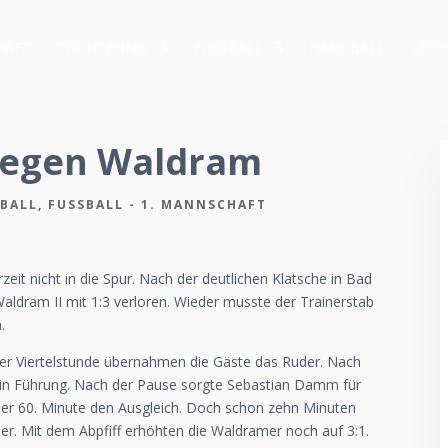
HAFT
TISCHTENNIS
FUSSBALL
HANDBALL
LEIC
 gegen Waldram
SBALL
,
FUSSBALL - 1. MANNSCHAFT
eit nicht in die Spur. Nach der deutlichen Klatsche in Bad
aldram II mit 1:3 verloren. Wieder musste der Trainerstab
.
iner Viertelstunde übernahmen die Gäste das Ruder. Nach
 in Führung. Nach der Pause sorgte Sebastian Damm für
 der 60. Minute den Ausgleich. Doch schon zehn Minuten
her. Mit dem Abpfiff erhöhten die Waldramer noch auf 3:1.