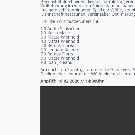
Begünstigt durch einen diesmal harmlos agieren
Wölfeführung im weiteren Spielverlauf ausbauen.
In einem sehr dominanten Spiel der Wölfe, konnt
Mannschaft bestaunen. Vereinzelter Optimierungs
Hier die Torschützenübersicht:
1:0 Andre Schleicher
2:0 Kevin Maier
3:0 Matze Wienhold
4:0 Matze Wienhold
5:0 Remus Florea
6:0 Lennard Knierim
7:0 Remus Florea
8:0 Matze Wienhold
9:0 Ioan Jibleanu
Am nächsten Sonntag kommen die Gäste vom SV 
Stadion. Hier erwartet die Wölfe eine etablierte
Anpfiff: 16.02.2020 // 14:00Uhr