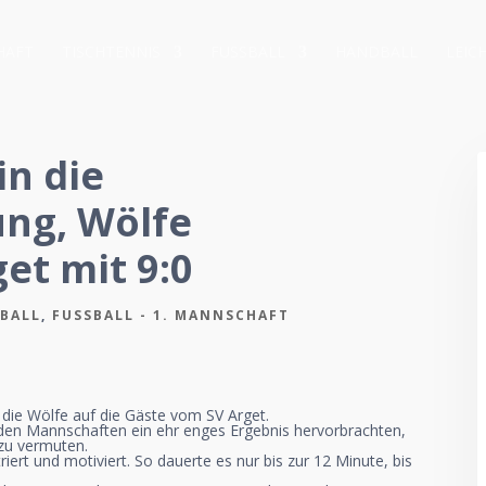
HAFT
TISCHTENNIS
FUSSBALL
HANDBALL
LEIC
in die
ung, Wölfe
et mit 9:0
SBALL
,
FUSSBALL - 1. MANNSCHAFT
 die Wölfe auf die Gäste vom SV Arget.
en Mannschaften ein ehr enges Ergebnis hervorbrachten,
 zu vermuten.
ert und motiviert. So dauerte es nur bis zur 12 Minute, bis