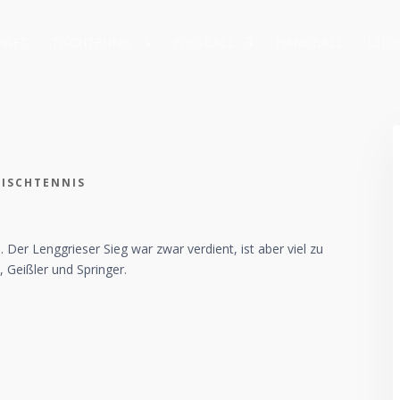
HAFT
TISCHTENNIS
FUSSBALL
HANDBALL
LEIC
TISCHTENNIS
. Der Lenggrieser Sieg war zwar verdient, ist aber viel zu
, Geißler und Springer.