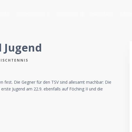
HAFT
TISCHTENNIS
FUSSBALL
HANDBALL
LEIC
d Jugend
TISCHTENNIS
n fest. Die Gegner für den TSV sind allesamt machbar: Die
e erste Jugend am 22.9. ebenfalls auf Föching II und die