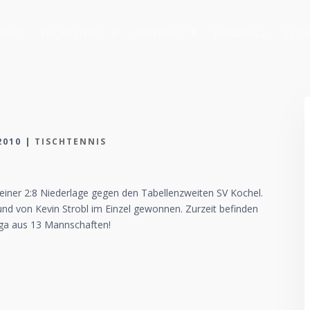
HAFT
TISCHTENNIS
FUSSBALL
HANDBALL
LEIC
2010
|
TISCHTENNIS
 einer 2:8 Niederlage gegen den Tabellenzweiten SV Kochel.
nd von Kevin Strobl im Einzel gewonnen. Zurzeit befinden
Liga aus 13 Mannschaften!