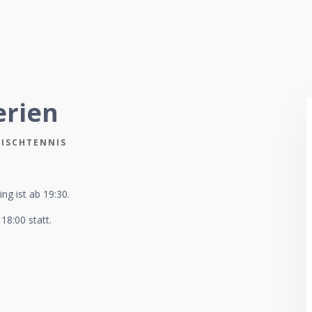
HAFT
TISCHTENNIS
FUSSBALL
HANDBALL
LEIC
erien
TISCHTENNIS
ing ist ab 19:30.
18:00 statt.