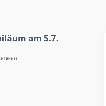
HAFT
TISCHTENNIS
FUSSBALL
HANDBALL
LEIC
ubiläum am 5.7.
CHTENNIS