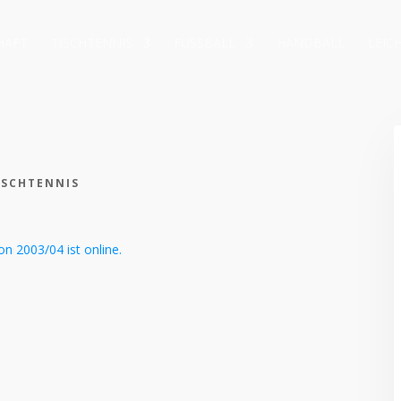
HAFT
TISCHTENNIS
FUSSBALL
HANDBALL
LEIC
ISCHTENNIS
on 2003/04 ist online.