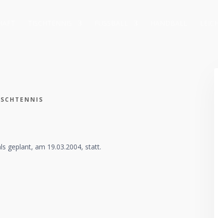
HAFT
TISCHTENNIS
FUSSBALL
HANDBALL
LEIC
ISCHTENNIS
s geplant, am 19.03.2004, statt.