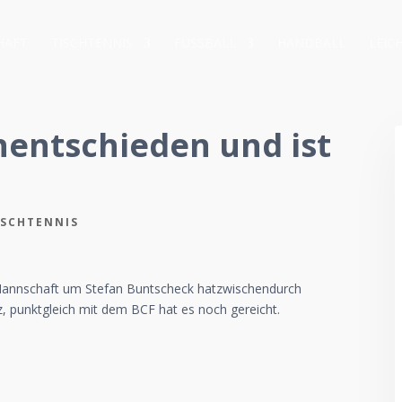
HAFT
TISCHTENNIS
FUSSBALL
HANDBALL
LEIC
unentschieden und ist
ISCHTENNIS
Mannschaft um Stefan Buntscheck hatzwischendurch
z, punktgleich mit dem BCF hat es noch gereicht.