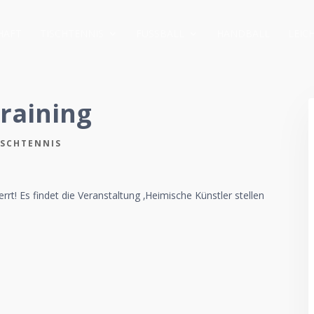
HAFT
TISCHTENNIS
FUSSBALL
HANDBALL
LEIC
Training
ISCHTENNIS
rt! Es findet die Veranstaltung ‚Heimische Künstler stellen