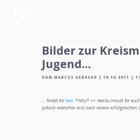
UNSER VEREIN
MITGLIEDSC
Bilder zur Kreism
Jugend…
VON
MARCUS GEBAUER
|
19.10.2011
|
T
… findet ihr
hier
. *NEU* => Hierzu müsst ihr euch 
jedoch weiterhin erst nach einem erfolgreichen L