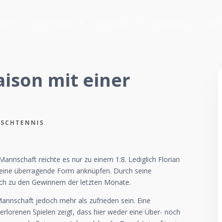
HAFT
TISCHTENNIS
FUSSBALL
HANDBALL
LEIC
aison mit einer
ISCHTENNIS
Mannschaft reichte es nur zu einem 1:8. Lediglich Florian
 seine überragende Form anknüpfen. Durch seine
ich zu den Gewinnern der letzten Monate.
Mannschaft jedoch mehr als zufrieden sein. Eine
rlorenen Spielen zeigt, dass hier weder eine Über- noch