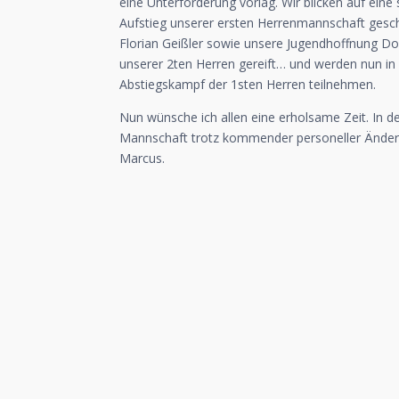
eine Unterforderung vorlag. Wir blicken auf ein
Aufstieg unserer ersten Herrenmannschaft gesch
Florian Geißler sowie unsere Jugendhoffnung Do
unserer 2ten Herren gereift… und werden nun i
Abstiegskampf der 1sten Herren teilnehmen.
Nun wünsche ich allen eine erholsame Zeit. In d
Mannschaft trotz kommender personeller Änderung
Marcus.