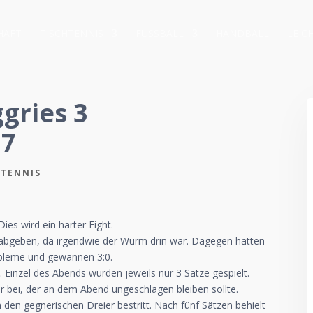
HAFT
TISCHTENNIS
FUSSBALL
HANDBALL
LEIC
ggries 3
:7
HTENNIS
es wird ein harter Fight.
abgeben, da irgendwie der Wurm drin war. Dagegen hatten
robleme und gewannen 3:0.
 Einzel des Abends wurden jeweils nur 3 Sätze gespielt.
r bei, der an dem Abend ungeschlagen bleiben sollte.
 den gegnerischen Dreier bestritt. Nach fünf Sätzen behielt