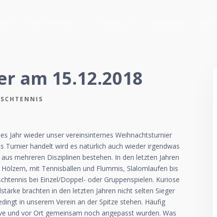
HAFT
TISCHTENNIS
FUSSBALL
HANDBALL
LEIC
er am 15.12.2018
ISCHTENNIS
ieses Jahr wieder unser vereinsinternes Weihnachtsturnier
is Turnier handelt wird es natürlich auch wieder irgendwas
 aus mehreren Disziplinen bestehen. In den letzten Jahren
m Hölzern, mit Tennisbällen und Flummis, Slalomlaufen bis
schtennis bei Einzel/Doppel- oder Gruppenspielen. Kuriose
stärke brachten in den letzten Jahren nicht selten Sieger
bedingt in unserem Verein an der Spitze stehen. Häufig
live und vor Ort gemeinsam noch angepasst wurden. Was