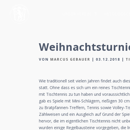
UNSER VEREIN
MITGLIEDSC
Weihnachtsturni
VON
MARCUS GEBAUER
|
03.12.2018
|
T
Wie traditionell seit vielen Jahren findet auch d
statt. Ohne dass es sich um ein reines Tischtenn
mit Tischtennis zu tun haben und voraussichtlich
gab es Spiele mit Mini-Schlägern, rießigen 30 c
zu Bratpfannen-Treffern, Tennis sowie Volley-Ti
Zählweisen und ein Ausgleich auf Grund der Spiel
hervor, die im eigentlichen Tischtennis nicht un
wurden einige Regelbausteine vorgegeben, die 