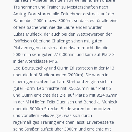
Mit sechs Athleten aus den TSV Reihen fuhren unsere
Trainerinnen und Trainer zu Meisterschaften nach
Anzing. Dort starten alle Teilnehmer erstmals auf der
Bahn über 2000m bzw. 3000m, so dass es für alle eine
offene Sache war, wie die Läufe enden würden.
Lukas Mühleck, der auch bei den Wettbewerben der
Raiffeisen Oberland Challenge schon mit guten
Platzierungen auf sich aufmerksam macht, lief die
2000m in sehr guten 7:10,00min. und kam auf Platz 3
in der Altersklasse M12.
Leo Bourzutschky und Quirin Erl starteten in der M13
über die fünf Stadionrunden (2000m). Sie waren in
einem gemischten Lauf am Start und zeigten sich in
guter Form. Leo finishte mit 7:56,56min. auf Platz 5
und Quirin erreichte das Ziel auf Platz 6 mit 8:24,02min.
In der M14 liefen Felix Duenisch und Benedikt Mühleck
über die 3000m Strecke. Beide waren hochmotiviert
und vor allem Felix zeigte, was sich durch
regelmäßiges Training erreichen lässt. Er verbesserte
seine Straßenlaufzeit über 3000m und erreichte mit